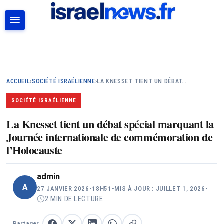
RECHERCHER
ACCUEIL
›
SOCIÉTÉ ISRAÉLIENNE
›
LA KNESSET TIENT UN DÉBAT…
SOCIÉTÉ ISRAÉLIENNE
La Knesset tient un débat spécial marquant la
Journée internationale de commémoration de
l’Holocauste
admin
A
27 JANVIER 2026
•
18H51
•
MIS À JOUR : JUILLET 1, 2026
•
2 MIN DE LECTURE
Partager