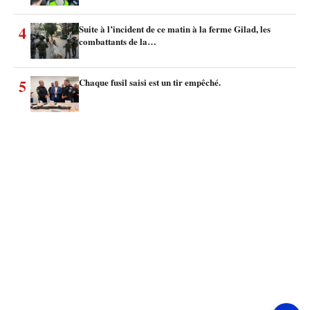
4
Suite à l’incident de ce matin à la ferme Gilad, les
combattants de la…
5
Chaque fusil saisi est un tir empêché.