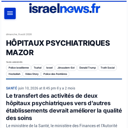
RECHERCHER
dimanche, 9 août 2026
HÔPITAUX PSYCHIATRIQUES
MAZOR
TAGS ASSOCIÉS
Police israélienne
Tsahal
Israel
Jérusalem-Est
Donald Trump
Truth Social
Hezbollah
Video Story
Police des frontières
SANTÉ
•
juin 10, 2026 at 8:45 pm
•
Il y a 2 mois
Le transfert des activités de deux
hôpitaux psychiatriques vers d’autres
établissements devrait améliorer la qualité
des soins
Le ministère de la Santé, le ministère des Finances et l'Autorité