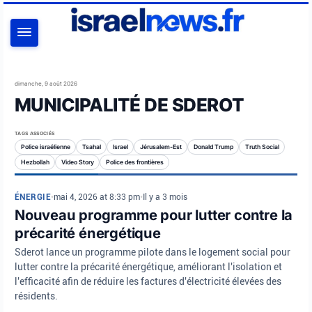
RECHERCHER
dimanche, 9 août 2026
MUNICIPALITÉ DE SDEROT
TAGS ASSOCIÉS
Police israélienne
Tsahal
Israel
Jérusalem-Est
Donald Trump
Truth Social
Hezbollah
Video Story
Police des frontières
ÉNERGIE
•
mai 4, 2026 at 8:33 pm
•
Il y a 3 mois
Nouveau programme pour lutter contre la
précarité énergétique
Sderot lance un programme pilote dans le logement social pour
lutter contre la précarité énergétique, améliorant l'isolation et
l'efficacité afin de réduire les factures d'électricité élevées des
résidents.