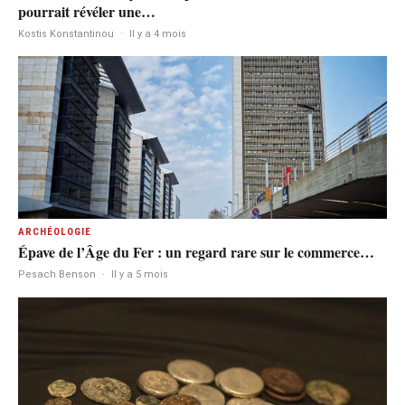
pourrait révéler une…
Kostis Konstantinou
·
Il y a 4 mois
ARCHÉOLOGIE
Épave de l’Âge du Fer : un regard rare sur le commerce…
Pesach Benson
·
Il y a 5 mois