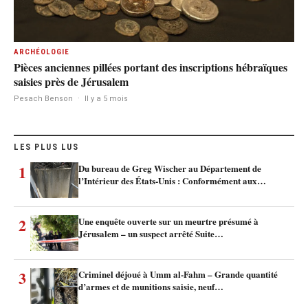
ARCHÉOLOGIE
Pièces anciennes pillées portant des inscriptions hébraïques
saisies près de Jérusalem
Pesach Benson
·
Il y a 5 mois
LES PLUS LUS
1
Du bureau de Greg Wischer au Département de
l’Intérieur des États-Unis : Conformément aux…
2
Une enquête ouverte sur un meurtre présumé à
Jérusalem – un suspect arrêté Suite…
3
Criminel déjoué à Umm al-Fahm – Grande quantité
d’armes et de munitions saisie, neuf…