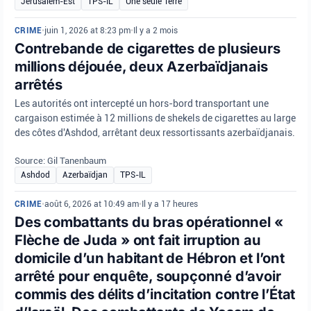
Jérusalem-Est
TPS-IL
Une seule Terre
CRIME
•
juin 1, 2026 at 8:23 pm
•
Il y a 2 mois
Contrebande de cigarettes de plusieurs
millions déjouée, deux Azerbaïdjanais
arrêtés
Les autorités ont intercepté un hors-bord transportant une
cargaison estimée à 12 millions de shekels de cigarettes au large
des côtes d'Ashdod, arrêtant deux ressortissants azerbaïdjanais.
Source: Gil Tanenbaum
Ashdod
Azerbaïdjan
TPS-IL
CRIME
•
août 6, 2026 at 10:49 am
•
Il y a 17 heures
Des combattants du bras opérationnel «
Flèche de Juda » ont fait irruption au
domicile d’un habitant de Hébron et l’ont
arrêté pour enquête, soupçonné d’avoir
commis des délits d’incitation contre l’État