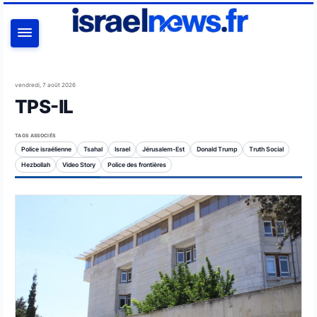
RECHERCHER
vendredi, 7 août 2026
TPS-IL
TAGS ASSOCIÉS
Police israélienne
Tsahal
Israel
Jérusalem-Est
Donald Trump
Truth Social
Hezbollah
Video Story
Police des frontières